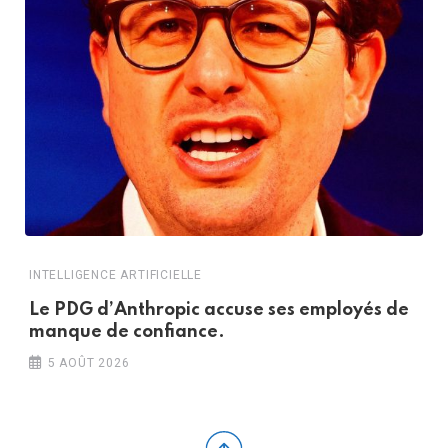
INTELLIGENCE ARTIFICIELLE
I
Le PDG d’Anthropic accuse ses employés de
P
manque de confiance.
5 AOÛT 2026