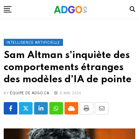
Skip
to
content
I.A.
Mobilité
INTELLIGENCE ARTIFICIELLE
Santé
Sam Altman s’inquiète des
Énergie
comportements étranges
Robots
des modèles d’IA de pointe
Tech.
Militaire
BY
ÉQUIPE DE ADGO.CA
6 MAI 2026
Sciences
LinkedIn
Whatsapp
Cloud
Print
Share
Culture
via
Email