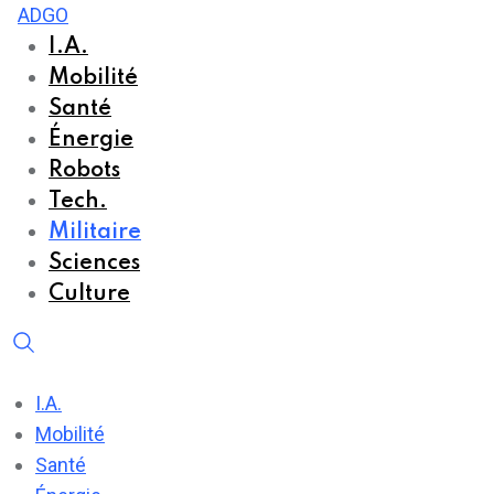
Skip
ADGO
to
I.A.
content
Mobilité
Santé
Énergie
Robots
Tech.
Militaire
Sciences
Culture
I.A.
Mobilité
Santé