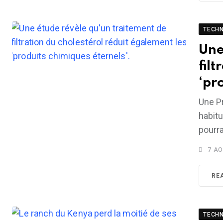
TECH
Une
fil
‘pr
Une P
habitu
pourra
7 AO
RE
TECH