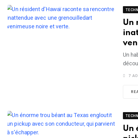
TECH
Un 
ina
ven
Un ha
découv
7 AO
RE
TECH
Un 