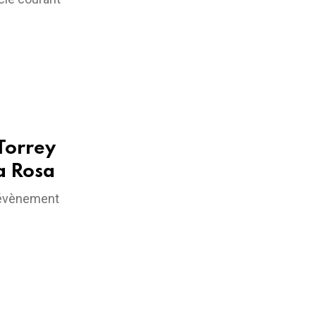
 Torrey
a Rosa
n évènement