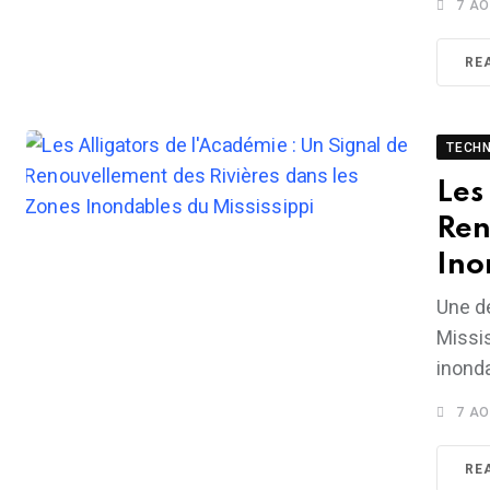
7 AO
RE
TECH
Les
Ren
Ino
Une d
Missis
inond
7 AO
RE