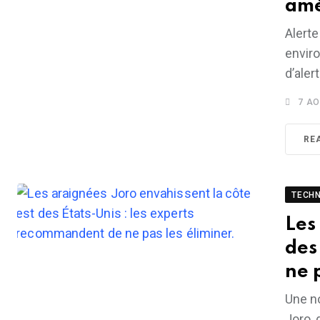
amé
Alerte
envir
d’aler
7 AO
RE
TECH
Les
des
ne 
Une n
Joro, 