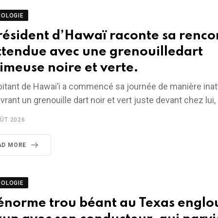
NOLOGIE
résident d’Hawaï raconte sa renco
ttendue avec une grenouilledart
imeuse noire et verte.
bitant de Hawai’i a commencé sa journée de manière ina
rant un grenouille dart noir et vert juste devant chez lui,
ÛT 2026
AD MORE
NOLOGIE
énorme trou béant au Texas englou