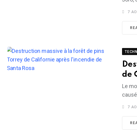
7 AO
RE
TECH
Des
de 
Le moi
causé
7 AO
RE