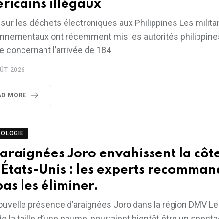
ricains illégaux
 sur les déchets électroniques aux Philippines Les milita
onnementaux ont récemment mis les autorités philippines
te concernant l’arrivée de 184
ÛT 2026
AD MORE
NOLOGIE
 araignées Joro envahissent la côte
 États-Unis : les experts recomman
pas les éliminer.
ouvelle présence d’araignées Joro dans la région DMV Le
de la taille d’une paume, pourraient bientôt être un spect