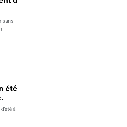
ent à
r sans
n
n été
t.
 d’été à