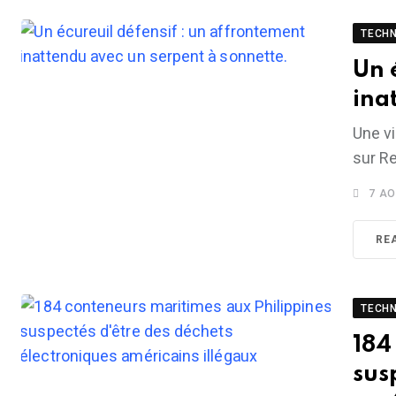
TECH
Un 
ina
Une vi
sur Re
7 AO
RE
TECH
184
sus