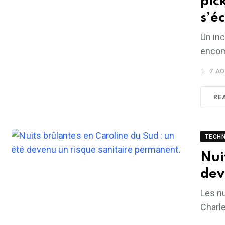
pic
s’é
Un inc
encom
7 AO
RE
TECH
Nui
dev
Les nu
Charle