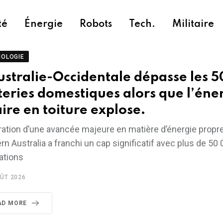
té
Énergie
Robots
Tech.
Militaire
NOLOGIE
ustralie-Occidentale dépasse les 
teries domestiques alors que l’éne
aire en toiture explose.
ation d’une avancée majeure en matière d’énergie propre
n Australia a franchi un cap significatif avec plus de 50
lations
ÛT 2026
AD MORE