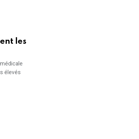
ent les
 médicale
ès élevés