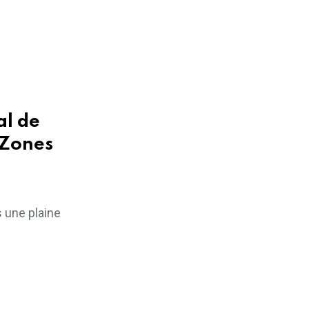
al de
 Zones
s une plaine