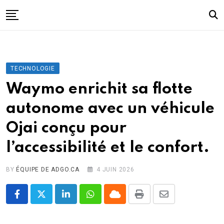
Skip
to
content
I.A.
Mobilité
TECHNOLOGIE
Santé
Waymo enrichit sa flotte
Énergie
autonome avec un véhicule
Robots
Ojai conçu pour
Tech.
l’accessibilité et le confort.
Militaire
Sciences
BY
ÉQUIPE DE ADGO.CA
4 JUIN 2026
Culture
LinkedIn
Whatsapp
Cloud
Print
Share
via