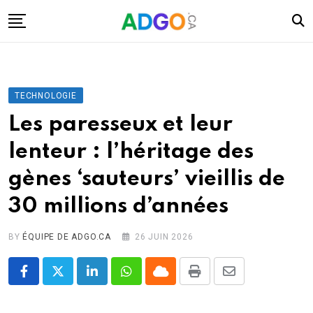
Skip
to
content
I.A.
Mobilité
TECHNOLOGIE
Santé
Les paresseux et leur
Énergie
lenteur : l’héritage des
Robots
gènes ‘sauteurs’ vieillis de
Tech.
30 millions d’années
Militaire
Sciences
BY
ÉQUIPE DE ADGO.CA
26 JUIN 2026
Culture
LinkedIn
Whatsapp
Cloud
Print
Share
via