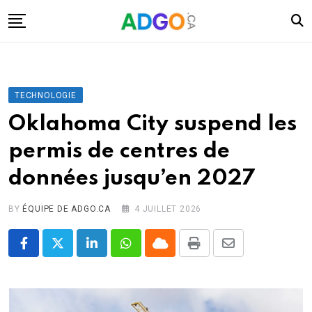
Skip
to
content
I.A.
Mobilité
TECHNOLOGIE
Santé
Oklahoma City suspend les
Énergie
permis de centres de
Robots
données jusqu’en 2027
Tech.
Militaire
BY
ÉQUIPE DE ADGO.CA
4 JUILLET 2026
Sciences
LinkedIn
Whatsapp
Cloud
Print
Share
Culture
via
Email