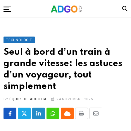
Skip
to
content
I.A.
Mobilité
TECHNOLOGIE
Santé
Seul à bord d’un train à
Énergie
grande vitesse: les astuces
Robots
d’un voyageur, tout
Tech.
simplement
Militaire
Sciences
BY
ÉQUIPE DE ADGO.CA
24 NOVEMBRE 2025
Culture
LinkedIn
Whatsapp
Cloud
Print
Share
via