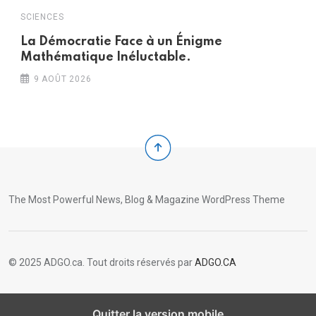
SCIENCES
S
La Démocratie Face à un Énigme
n
Mathématique Inéluctable.
s
9 AOÛT 2026
The Most Powerful News, Blog & Magazine WordPress Theme
© 2025 ADGO.ca. Tout droits réservés par
ADGO.CA
Quitter la version mobile