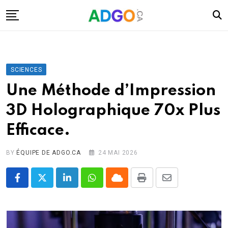
Skip
to
content
I.A.
Mobilité
SCIENCES
Santé
Une Méthode d’Impression
Énergie
3D Holographique 70x Plus
Robots
Efficace.
Tech.
Militaire
BY
ÉQUIPE DE ADGO.CA
24 MAI 2026
Sciences
LinkedIn
Whatsapp
Cloud
Print
Share
Culture
via
Email