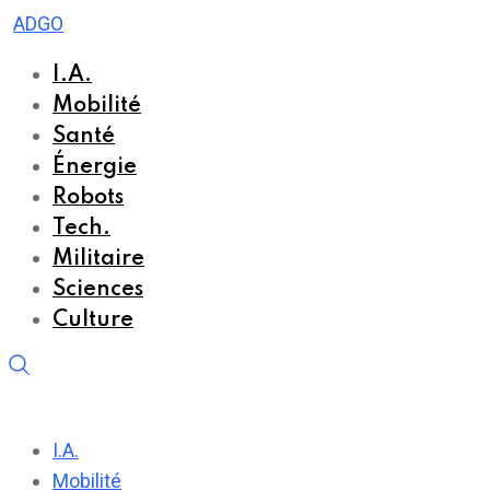
Skip
ADGO
to
I.A.
content
Mobilité
Santé
Énergie
Robots
Tech.
Militaire
Sciences
Culture
I.A.
Mobilité