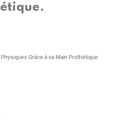
étique.
s