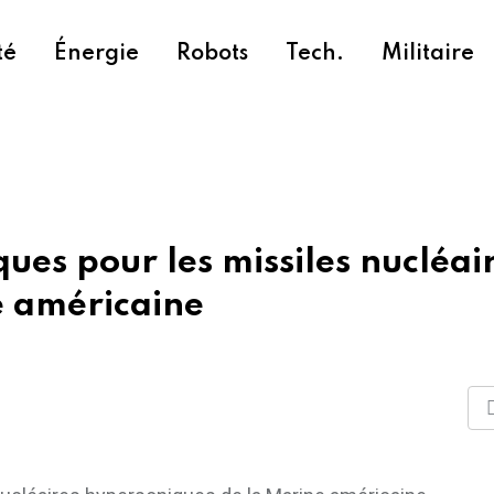
té
Énergie
Robots
Tech.
Militaire
es pour les missiles nucléai
e américaine