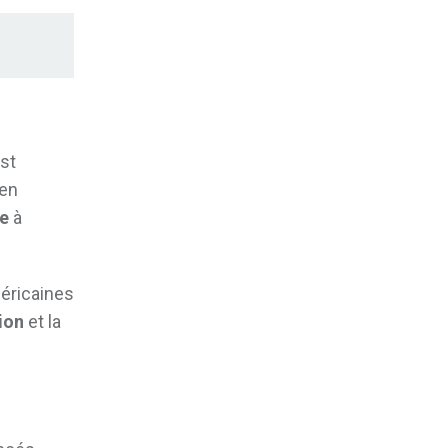
est
en
te
à
éricaines
ion
et la