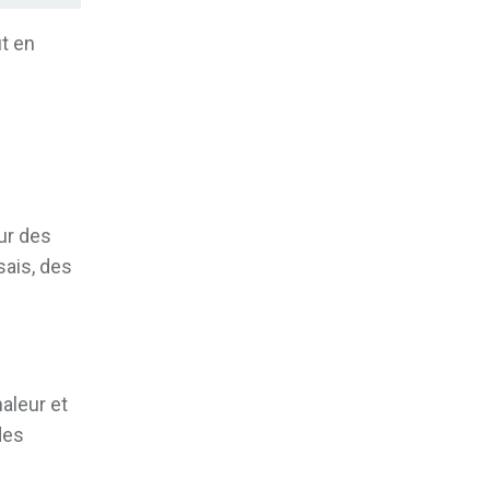
ut en
ur des
sais, des
aleur et
des