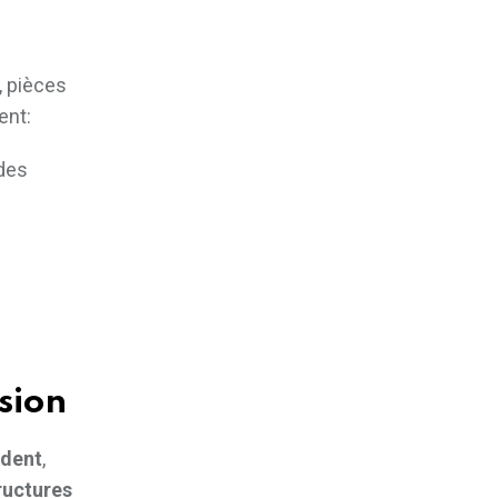
, pièces
ent:
 des
sion
ident
,
ructures