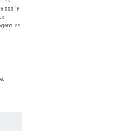
ancés
à
5 000 °F
ux
ègent
les
ie
.