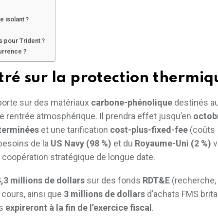
e isolant ?
 pour Trident ?
urrence ?
ré sur la protection thermiq
 porte sur des matériaux
carbone-phénolique
destinés a
de rentrée atmosphérique. Il prendra effet jusqu’en
octob
terminées
et une tarification
cost-plus-fixed-fee
(coûts
besoins de la
US Navy (98 %)
et du
Royaume-Uni (2 %)
v
e coopération stratégique de longue date.
,3 millions de dollars
sur des fonds
RDT&E
(recherche,
 cours, ainsi que
3 millions de dollars
d’achats FMS brit
és
expireront à la fin de l’exercice fiscal
.