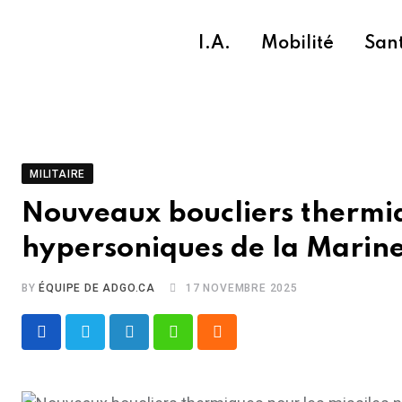
Skip
to
I.A.
Mobilité
San
content
MILITAIRE
Nouveaux boucliers thermiqu
hypersoniques de la Marin
BY
ÉQUIPE DE ADGO.CA
17 NOVEMBRE 2025
LinkedIn
Whatsapp
Cloud