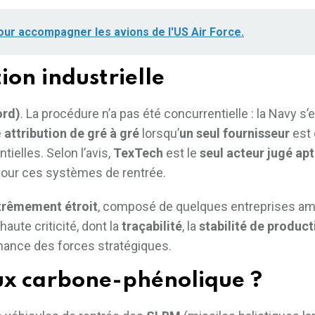
our accompagner les avions de l'US Air Force.
tion industrielle
ord)
. La procédure n’a pas été concurrentielle : la Navy s’
e
attribution de gré à gré
lorsqu’
un seul fournisseur
est 
ielles. Selon l’avis,
TexTech
est le
seul acteur jugé ap
pour ces systèmes de rentrée.
xtrêmement étroit
, composé de quelques entreprises am
haute criticité, dont la
traçabilité
, la
stabilité de product
mance des forces stratégiques.
ux carbone-phénolique ?