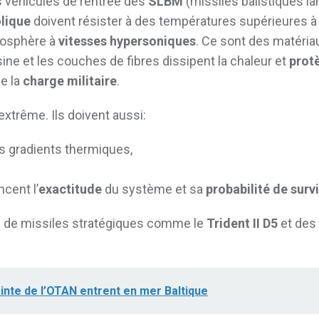
 véhicules de rentrée des
SLBM
(missiles balistiques l
lique
doivent résister à des températures supérieures 
tmosphère à
vitesses hypersoniques
. Ce sont des matéria
ine et les couches de fibres dissipent la chaleur et
prot
e la
charge militaire
.
extrême. Ils doivent aussi:
s gradients thermiques,
ncent l’
exactitude
du système et sa
probabilité de surv
té de missiles stratégiques comme le
Trident II D5
et des
inte de l’OTAN entrent en mer Baltique