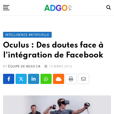
Skip
to
content
I.A.
Mobilité
INTELLIGENCE ARTIFICIELLE
Santé
Oculus : Des doutes face à
Énergie
l’intégration de Facebook
Robots
Tech.
BY
ÉQUIPE DE ADGO.CA
15 MARS 2016
Militaire
LinkedIn
Whatsapp
Cloud
Print
Share
Sciences
via
Culture
Email