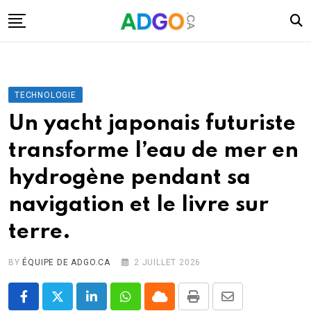
Skip
to
content
I.A.
Mobilité
TECHNOLOGIE
Santé
Un yacht japonais futuriste
Énergie
transforme l’eau de mer en
Robots
hydrogène pendant sa
Tech.
navigation et le livre sur
Militaire
terre.
Sciences
Culture
BY
ÉQUIPE DE ADGO.CA
2 JUILLET 2026
LinkedIn
Whatsapp
Cloud
Print
Share