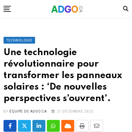
Skip
to
content
I.A.
Mobilité
TECHNOLOGIE
Santé
Une technologie
Énergie
révolutionnaire pour
Robots
transformer les panneaux
Tech.
solaires : ‘De nouvelles
Militaire
perspectives s’ouvrent’.
Sciences
Culture
BY
ÉQUIPE DE ADGO.CA
21 DÉCEMBRE 2025
LinkedIn
Whatsapp
Cloud
Print
Share