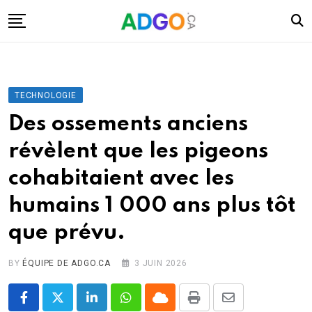
Skip
to
content
I.A.
Mobilité
TECHNOLOGIE
Santé
Des ossements anciens
Énergie
révèlent que les pigeons
Robots
cohabitaient avec les
Tech.
humains 1 000 ans plus tôt
Militaire
que prévu.
Sciences
Culture
BY
ÉQUIPE DE ADGO.CA
3 JUIN 2026
LinkedIn
Whatsapp
Cloud
Print
Share