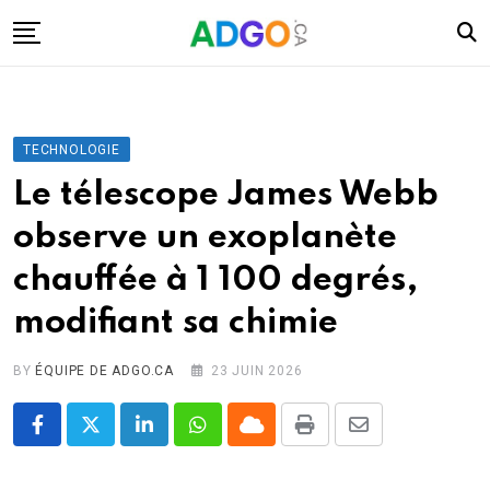
Skip
to
content
I.A.
Mobilité
TECHNOLOGIE
Santé
Le télescope James Webb
Énergie
observe un exoplanète
Robots
chauffée à 1 100 degrés,
Tech.
modifiant sa chimie
Militaire
Sciences
BY
ÉQUIPE DE ADGO.CA
23 JUIN 2026
Culture
LinkedIn
Whatsapp
Cloud
Print
Share
via