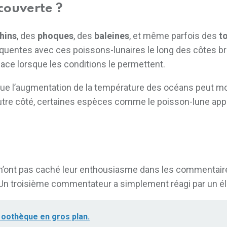
couverte ?
hins
, des
phoques
, des
baleines
, et même parfois des
t
uentes avec ces poissons-lunaires le long des côtes bri
ace lorsque les conditions le permettent.
e l’augmentation de la température des océans peut modif
autre côté, certaines espèces comme le poisson-lune app
n’ont pas caché leur enthousiasme dans les commentaires. 
!” Un troisième commentateur a simplement réagi par un é
n oothèque en gros plan.