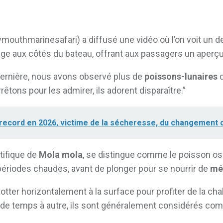
mouthmarinesafari) a diffusé une vidéo où l’on voit un de 
nage aux côtés du bateau, offrant aux passagers un aperç
dernière, nous avons observé plus de
poissons-lunaires
q
êtons pour les admirer, ils adorent disparaître.”
u record en 2026, victime de la sécheresse, du changement 
tifique de
Mola mola
, se distingue comme le poisson oss
s périodes chaudes, avant de plonger pour se nourrir de
mé
ter horizontalement à la surface pour profiter de la chal
es de temps à autre, ils sont généralement considérés c