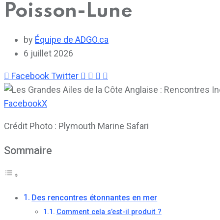
Poisson-Lune
by
Équipe de ADGO.ca
6 juillet 2026
LinkedIn
Whatsapp
Cloud
Print
Share
Facebook
Twitter
via
Email
Facebook
X
Crédit Photo : Plymouth Marine Safari
Sommaire
Des rencontres étonnantes en mer
Comment cela s’est-il produit ?