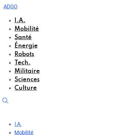
Skip
ADGO
to
I.A.
content
Mobilité
Santé
Énergie
Robots
Tech.
Militaire
Sciences
Culture
I.A.
Mobilité