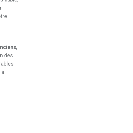
e
tre
anciens
,
on des
rables
 à