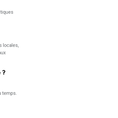
atiques
 locales,
aux
 ?
u temps.