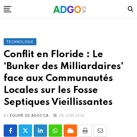
Skip
to
content
I.A.
Mobilité
TECHNOLOGIE
Santé
Conflit en Floride : Le
Énergie
‘Bunker des Milliardaires’
Robots
face aux Communautés
Tech.
Locales sur les Fosse
Militaire
Septiques Vieillissantes
Sciences
Culture
BY
ÉQUIPE DE ADGO.CA
28 JUIN 2026
LinkedIn
Whatsapp
Cloud
Print
Share