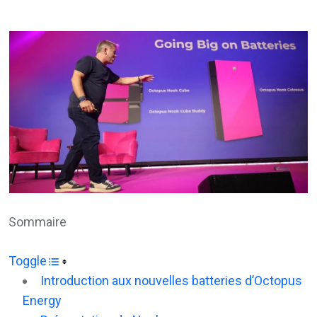
via
Email
Sommaire
Toggle
Introduction aux nouvelles batteries d’Octopus
Energy