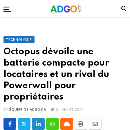
Skip
to
content
I.A.
Mobilité
TECHNOLOGIE
Santé
Octopus dévoile une
Énergie
batterie compacte pour
Robots
locataires et un rival du
Tech.
Powerwall pour
Militaire
propriétaires
Sciences
Culture
BY
ÉQUIPE DE ADGO.CA
3 JUILLET 2026
LinkedIn
Whatsapp
Cloud
Print
Share