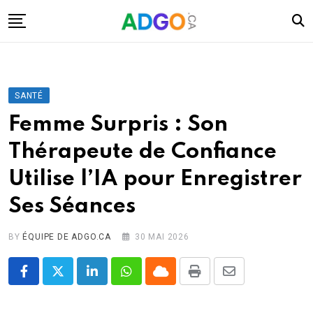
Skip
to
content
I.A.
Mobilité
SANTÉ
Santé
Femme Surpris : Son
Énergie
Thérapeute de Confiance
Robots
Utilise l’IA pour Enregistrer
Tech.
Ses Séances
Militaire
Sciences
BY
ÉQUIPE DE ADGO.CA
30 MAI 2026
Culture
LinkedIn
Whatsapp
Cloud
Print
Share
via