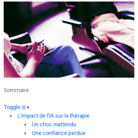
Email
Sommaire
Toggle
L’impact de l’IA sur la thérapie
Un choc inattendu
Une confiance perdue