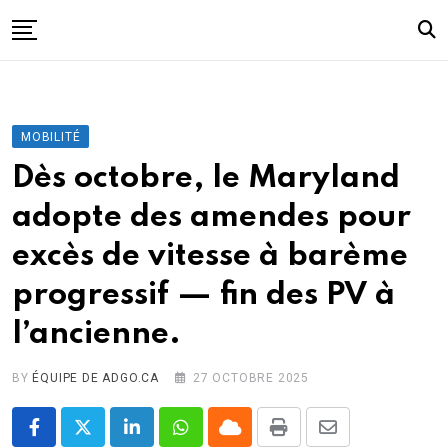
Skip
to
content
I.A.
Mobilité
MOBILITÉ
Santé
Dès octobre, le Maryland
Énergie
adopte des amendes pour
Robots
excès de vitesse à barème
Tech.
progressif — fin des PV à
Militaire
l’ancienne.
Sciences
Culture
BY
ÉQUIPE DE ADGO.CA
27 OCTOBRE 2025
LinkedIn
Whatsapp
Cloud
Print
Share