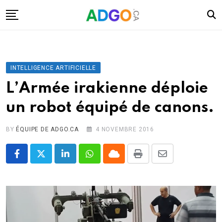
Skip
to
content
I.A.
Mobilité
INTELLIGENCE ARTIFICIELLE
Santé
L’Armée irakienne déploie
Énergie
un robot équipé de canons.
Robots
Tech.
BY
ÉQUIPE DE ADGO.CA
4 NOVEMBRE 2016
Militaire
LinkedIn
Whatsapp
Cloud
Print
Share
Sciences
via
Culture
Email