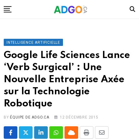
Skip
to
content
I.A.
Mobilité
INTELLIGENCE ARTIFICIELLE
Santé
Google Life Sciences Lance
Énergie
‘Verb Surgical’ : Une
Robots
Nouvelle Entreprise Axée
Tech.
sur la Technologie
Militaire
Robotique
Sciences
Culture
BY
ÉQUIPE DE ADGO.CA
12 DÉCEMBRE 2015
LinkedIn
Whatsapp
Cloud
Print
Share