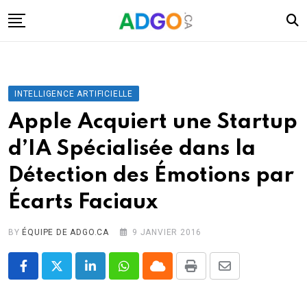
Skip
to
content
I.A.
Mobilité
INTELLIGENCE ARTIFICIELLE
Santé
Apple Acquiert une Startup
Énergie
d’IA Spécialisée dans la
Robots
Détection des Émotions par
Tech.
Écarts Faciaux
Militaire
Sciences
BY
ÉQUIPE DE ADGO.CA
9 JANVIER 2016
Culture
LinkedIn
Whatsapp
Cloud
Print
Share
via