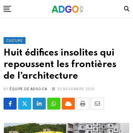
Skip
to
content
I.A.
Mobilité
CULTURE
Santé
Huit édifices insolites qui
Énergie
repoussent les frontières
Robots
de l’architecture
Tech.
Militaire
BY
ÉQUIPE DE ADGO.CA
20 NOVEMBRE 2025
Sciences
LinkedIn
Whatsapp
Cloud
Print
Share
Culture
via
Email