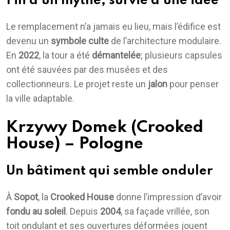
Fin d’un mythe, survie d’une idée
Le remplacement n’a jamais eu lieu, mais l’édifice est
devenu un
symbole culte
de l’architecture modulaire.
En
2022
, la tour a été
démantelée
; plusieurs capsules
ont été sauvées par des musées et des
collectionneurs. Le projet reste un
jalon
pour penser
la ville adaptable.
Krzywy Domek (Crooked
House) – Pologne
Un bâtiment qui semble onduler
À
Sopot
, la
Crooked House
donne l’impression d’avoir
fondu au soleil
. Depuis
2004
, sa façade vrillée, son
toit ondulant et ses ouvertures déformées jouent