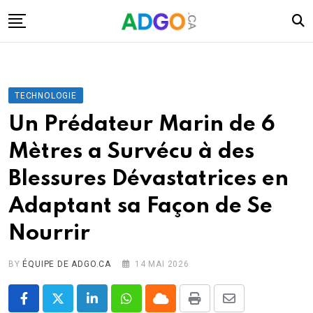
Skip
to
content
I.A.
Mobilité
TECHNOLOGIE
Santé
Un Prédateur Marin de 6
Énergie
Mètres a Survécu à des
Robots
Blessures Dévastatrices en
Tech.
Adaptant sa Façon de Se
Militaire
Nourrir
Sciences
Culture
BY
ÉQUIPE DE ADGO.CA
14 MAI 2026
LinkedIn
Whatsapp
Cloud
Print
Share