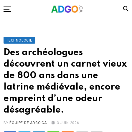
Skip
to
content
I.A.
Mobilité
TECHNOLOGIE
Santé
Des archéologues
Énergie
découvrent un carnet vieux
Robots
de 800 ans dans une
Tech.
latrine médiévale, encore
Militaire
empreint d’une odeur
Sciences
désagréable.
Culture
BY
ÉQUIPE DE ADGO.CA
3 JUIN 2026