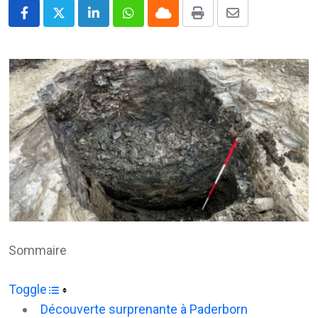
LinkedIn
Whatsapp
Cloud
Print
Share
via
Email
Sommaire
Toggle
Découverte surprenante à Paderborn