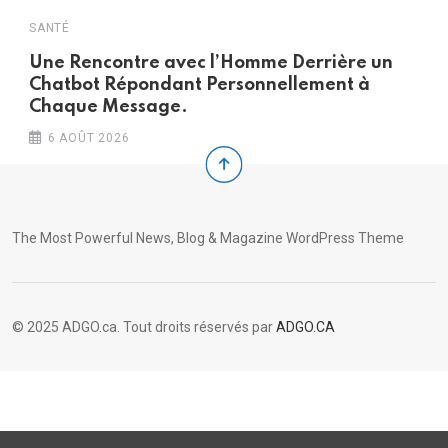
SANTÉ
S
Une Rencontre avec l’Homme Derrière un
r
Chatbot Répondant Personnellement à
d
Chaque Message.
6 AOÛT 2026
The Most Powerful News, Blog & Magazine WordPress Theme
© 2025 ADGO.ca. Tout droits réservés par
ADGO.CA