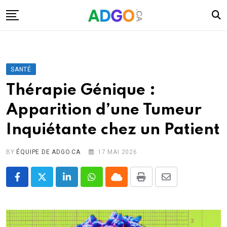
Skip
to
content
I.A.
Mobilité
SANTÉ
Santé
Thérapie Génique :
Énergie
Apparition d’une Tumeur
Robots
Inquiétante chez un Patient
Tech.
Militaire
BY
ÉQUIPE DE ADGO.CA
17 MAI 2026
Sciences
LinkedIn
Whatsapp
Cloud
Print
Share
Culture
via
Email