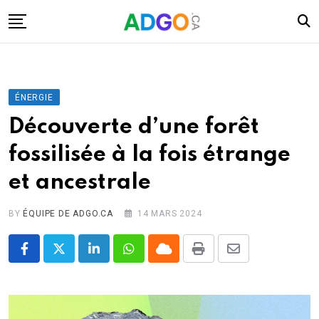
Skip
to
content
I.A.
Mobilité
ÉNERGIE
Santé
Découverte d’une forêt
Énergie
fossilisée à la fois étrange
Robots
et ancestrale
Tech.
Militaire
BY
ÉQUIPE DE ADGO.CA
14 MARS 2024
Sciences
LinkedIn
Whatsapp
Cloud
Print
Share
Culture
via
Email